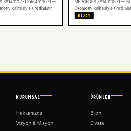
 3814010771 3464010071 —
MERCEDES 3814010871 — N
tiv kalitesiyle üretilmiştir.
Otomotiv kalitesiyle üretilmişti
BIJON
KURUMSAL
ÜRÜNLER
Hakkımızda
Bijon
Vizyon & Misyon
Civata