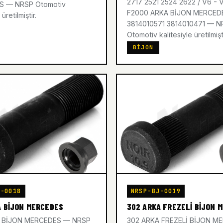
2717 2521 2524 2622 / V6 - 
 — NRSP Otomotiv
F2000 ARKA BİJON MERCED
 üretilmiştir.
3814010571 3814010471 — N
Otomotiv kalitesiyle üretilmişti
BIJON
J-0018
NRSP-BJ-0019
A BİJON MERCEDES
302 ARKA FREZELİ BİJON 
A BİJON MERCEDES — NRSP
302 ARKA FREZELİ BİJON M