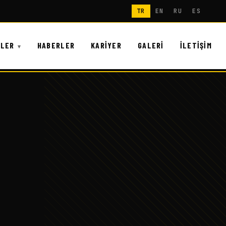
TR
EN
RU
ES
NLER
HABERLER
KARIYER
GALERI
İLETIŞIM