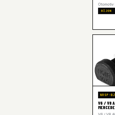
Otomotiv ka
BIJON
NRSP-B
V6 / V8 
MERCEDE
V6 / V8 