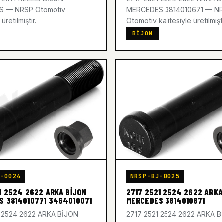
 — NRSP Otomotiv
MERCEDES 3814010671 — N
 üretilmiştir.
Otomotiv kalitesiyle üretilmişti
BIJON
J-0024
NRSP-BJ-0025
1 2524 2622 ARKA BİJON
2717 2521 2524 2622 ARKA
S 3814010771 3464010071
MERCEDES 3814010871
1 2524 2622 ARKA BİJON
2717 2521 2524 2622 ARKA 