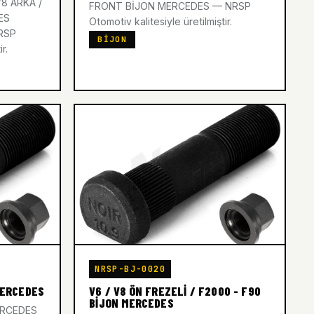
V8 ARKA /
FRONT BİJON MERCEDES — NRSP
ES
Otomotiv kalitesiyle üretilmiştir.
RSP
BIJON
r.
NRSP-BJ-0020
MERCEDES
V6 / V8 ÖN FREZELİ / F2000 - F90
BİJON MERCEDES
ERCEDES