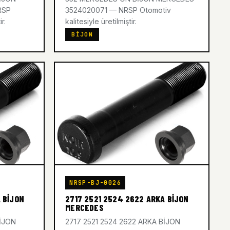
RSP
3524020071 — NRSP Otomotiv
r.
kalitesiyle üretilmiştir.
BIJON
NRSP-BJ-0026
 BİJON
2717 2521 2524 2622 ARKA BİJON
MERCEDES
BİJON
2717 2521 2524 2622 ARKA BİJON