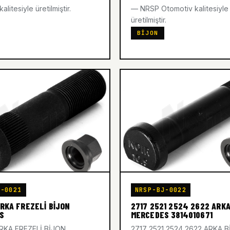
litesiyle üretilmiştir.
— NRSP Otomotiv kalitesiyle
üretilmiştir.
BIJON
J-0021
NRSP-BJ-0022
ARKA FREZELİ BİJON
2717 2521 2524 2622 ARKA
S
MERCEDES 3814010671
ARKA FREZELİ BİJON
2717 2521 2524 2622 ARKA 