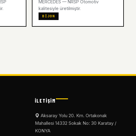
RSP
MERCEDES — NRSP Otomotiv
r.
kalitesiyle üretilmiştir.
BIJON
İLETIŞIM
Aksaray Yolu 20. Km. Ortakonak
Mahallesi 14332 Sokak No: 30 Karatay /
KONYA