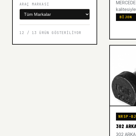
MERCEDES
ARAÇ MARKASI
kalitesiyle
BIJON
12 / 13 ÜRÜN GÖSTERILIYOR
NRSP-B
302 ARK
302 ARK