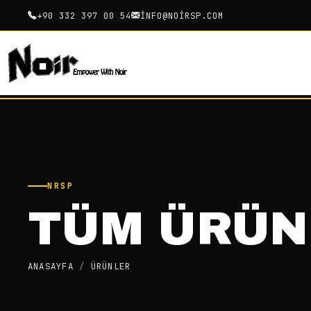
+90 332 397 00 54
INFO@NOIRSP.COM
NRSP
TÜM ÜRÜN
ANASAYFA
/
ÜRÜNLER