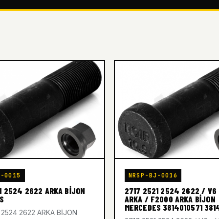
J-0015
NRSP-BJ-0016
1 2524 2622 ARKA BİJON
2717 2521 2524 2622 / V6 
S
ARKA / F2000 ARKA BİJON
MERCEDES 3814010571 381
1 2524 2622 ARKA BİJON