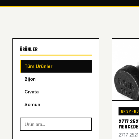
ÜRÜNLER
Tüm Ürünler
Bijon
Civata
Somun
NRSP-B
2717 252
MERCEDE
2717 252