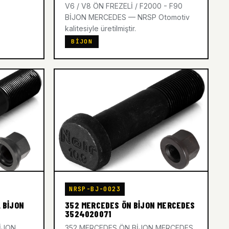
V6 / V8 ÖN FREZELİ / F2000 - F90
BİJON MERCEDES — NRSP Otomotiv
kalitesiyle üretilmiştir.
BIJON
NRSP-BJ-0023
 BİJON
352 MERCEDES ÖN BİJON MERCEDES
3524020071
BİJON
352 MERCEDES ÖN BİJON MERCEDES