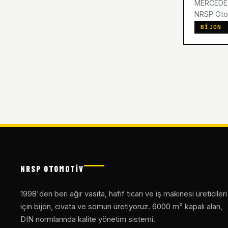
MERCEDES
NRSP Otomo
BIJON
NRSP OTOMOTİV
1998'den beri ağır vasıta, hafif ticari ve iş makinesi üreticileri
için bijon, civata ve somun üretiyoruz. 6000 m² kapalı alan,
DIN normlarında kalite yönetim sistemi.