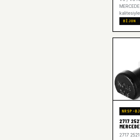
MERCEDES
kalitesiyle
BIJON
NRSP-B
2717 252
MERCEDE
2717 252