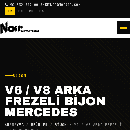
+90 332 397 00 54
INFO@NOIRSP.COM
TR
EN
RU
ES
BIJON
V6 / V8 ARKA
FREZELİ BİJON
MERCEDES
ANASAYFA
/
ÜRÜNLER
/
BIJON
/
V6 / V8 ARKA FREZELİ