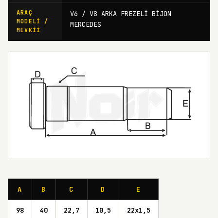
ARAÇ
V6 / V8 ARKA FREZELİ BİJON
MODELI /
MERCEDES
MEVKII
A
B
C
D
E
98
40
22,7
10,5
22x1,5