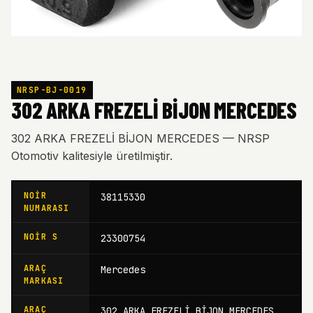
NRSP-BJ-0019
302 ARKA FREZELİ BİJON MERCEDES
302 ARKA FREZELİ BİJON MERCEDES — NRSP
Otomotiv kalitesiyle üretilmiştir.
NOIR
38115330
NUMARASI
NOIR S
23300754
ARAÇ
Mercedes
MARKASI
ARAÇ
302 ARKA FREZELİ BİJON MERCEDES