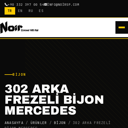
+90 332 397 00 54
INFO@NOIRSP.COM
TR
EN
RU
ES
BIJON
302 ARKA
FREZELİ BİJON
MERCEDES
ANASAYFA
/
ÜRÜNLER
/
BIJON
/
302 ARKA FREZELİ