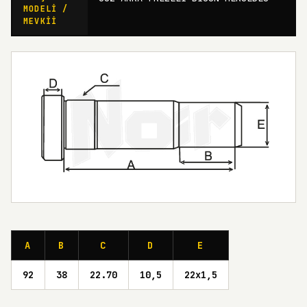
MODELI /
MEVKII
A
B
C
D
E
92
38
22.70
10,5
22x1,5