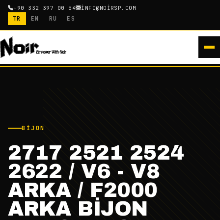
+90 332 397 00 54
INFO@NOIRSP.COM
TR
EN
RU
ES
BIJON
2717 2521 2524
2622 / V6 - V8
ARKA / F2000
ARKA BİJON