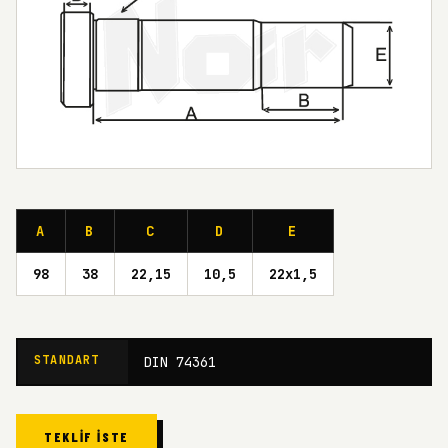
A
B
C
D
E
98
38
22,15
10,5
22x1,5
STANDART
DIN 74361
TEKLIF İSTE