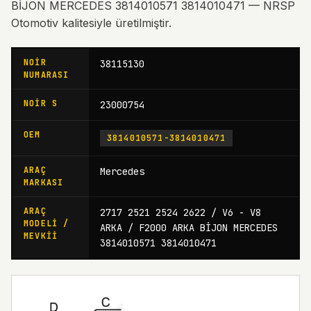
BİJON MERCEDES 3814010571 3814010471 — NRSP
Otomotiv kalitesiyle üretilmiştir.
NOIR
38115130
NUMARASI
NOIR S
23000754
OEM
3814010571-3814010471
ARAÇ
Mercedes
MARKASI
ARAÇ
2717 2521 2524 2622 / V6 - V8
MODELI /
ARKA / F2000 ARKA BİJON MERCEDES
MEVKII
3814010571 3814010471