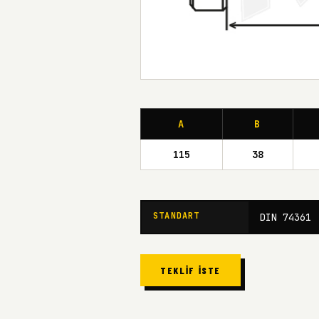
A
B
115
38
STANDART
DIN 74361
TEKLIF İSTE