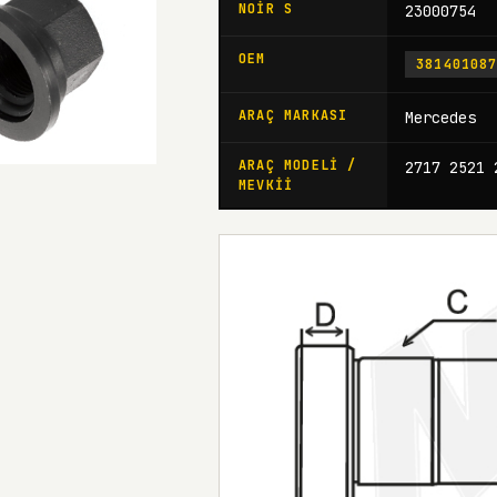
NOIR S
23000754
OEM
38140108
ARAÇ MARKASI
Mercedes
ARAÇ MODELI /
2717 2521 
MEVKII