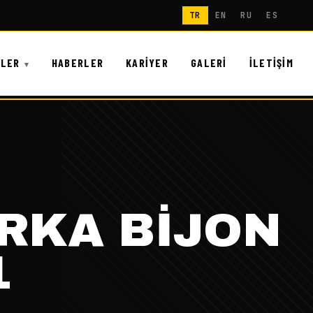
TR
EN
RU
ES
NLER
HABERLER
KARIYER
GALERI
İLETIŞIM
ARKA BİJON
1