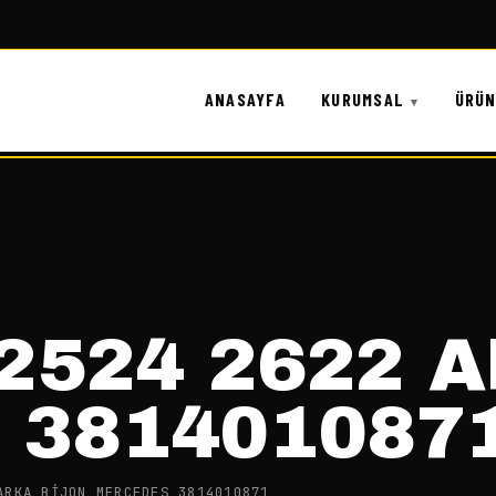
ANASAYFA
KURUMSAL
ÜRÜ
 2524 2622 
 381401087
ARKA BİJON MERCEDES 3814010871