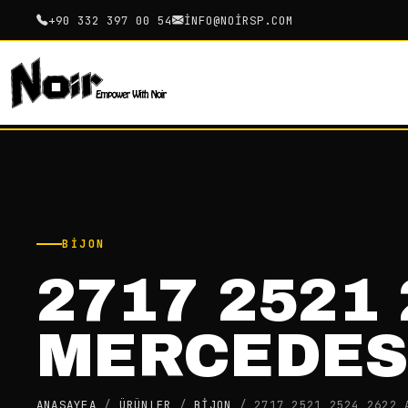
+90 332 397 00 54
INFO@NOIRSP.COM
BIJON
2717 2521
MERCEDES
ANASAYFA
/
ÜRÜNLER
/
BIJON
/
2717 2521 2524 2622 