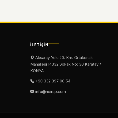
İLETIŞIM
Aksaray Yolu 20. Km. Ortakonak
Mahallesi 14332 Sokak No: 30 Karatay /
KONYA
+90 332 397 00 54
info@noirsp.com