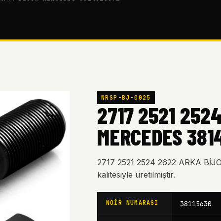
NRSP-BJ-0025
2717 2521 252
MERCEDES 381
2717 2521 2524 2622 ARKA Bİ
kalitesiyle üretilmiştir.
NOIR NUMARASI
38115630