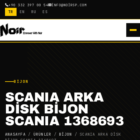
+90 332 397 00 54
INFO@NOIRSP.COM
TR
EN
RU
ES
BIJON
SCANIA ARKA
DİSK BİJON
SCANIA 1368693
ANASAYFA
/
ÜRÜNLER
/
BIJON
/
SCANIA ARKA DİSK