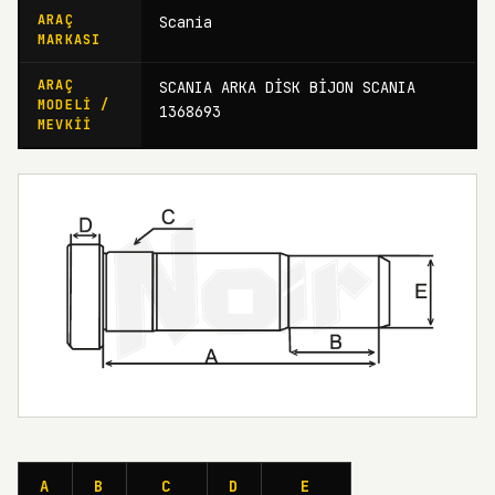
ARAÇ
Scania
MARKASI
ARAÇ
SCANIA ARKA DİSK BİJON SCANIA
MODELI /
1368693
MEVKII
A
B
C
D
E