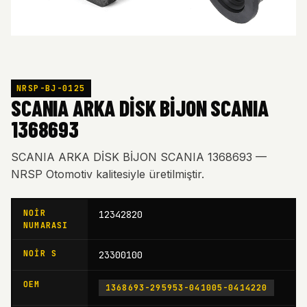
NRSP-BJ-0125
SCANIA ARKA DİSK BİJON SCANIA
1368693
SCANIA ARKA DİSK BİJON SCANIA 1368693 —
NRSP Otomotiv kalitesiyle üretilmiştir.
NOIR
12342820
NUMARASI
NOIR S
23300100
OEM
1368693-295953-041005-0414220