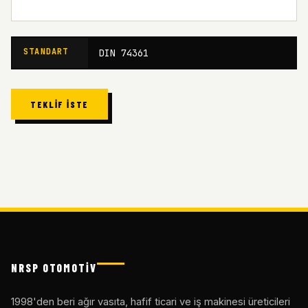
STANDART
DIN 74361
TEKLIF İSTE
NRSP OTOMOTİV
1998'den beri ağır vasıta, hafif ticari ve iş makinesi üreticileri