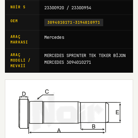
NOIR S
23300920 / 23300954
OEM
3094010171-3194010971
ARAÇ
Mercedes
MARKASI
ARAÇ
MERCEDES SPRINTER TEK TEKER BİJON
MODELI /
MERCEDES 3094010271
MEVKII