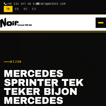
+90 332 397 00 54
INFO@NOIRSP.COM
TR
EN
RU
ES
BIJON
MERCEDES
SPRINTER TEK
TEKER BİJON
MERCEDES