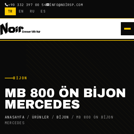
+90 332 397 00 54
INFO@NOIRSP.COM
TR
EN
RU
ES
BIJON
MB 800 ÖN BİJON
MERCEDES
ANASAYFA
/
ÜRÜNLER
/
BIJON
/
MB 800 ÖN BİJON
MERCEDES