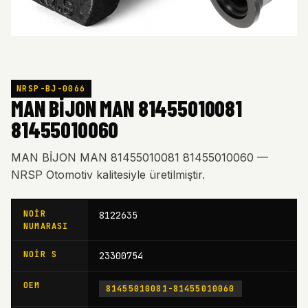
NRSP-BJ-0066
MAN BİJON MAN 81455010081
81455010060
MAN BİJON MAN 81455010081 81455010060 —
NRSP Otomotiv kalitesiyle üretilmiştir.
NOIR
8122635
NUMARASI
NOIR S
23300754
OEM
81455010081-81455010060