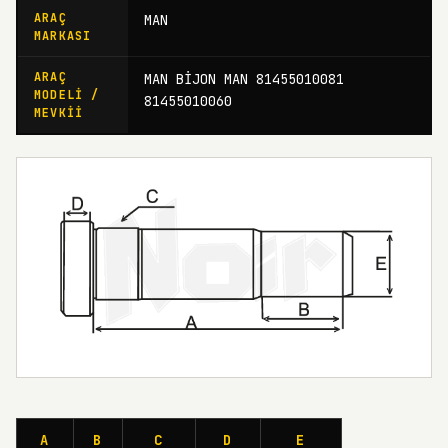
ARAÇ
MAN
MARKASI
ARAÇ
MAN BİJON MAN 81455010081
MODELI /
81455010060
MEVKII
A
B
C
D
E