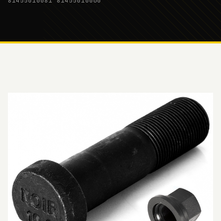
81455010081 81455010060