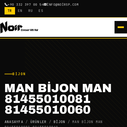
+90 332 397 00 54
INFO@NOIRSP.COM
TR
EN
RU
ES
BIJON
MAN BİJON MAN
81455010081
81455010060
ANASAYFA
/
ÜRÜNLER
/
BIJON
/
MAN BİJON MAN