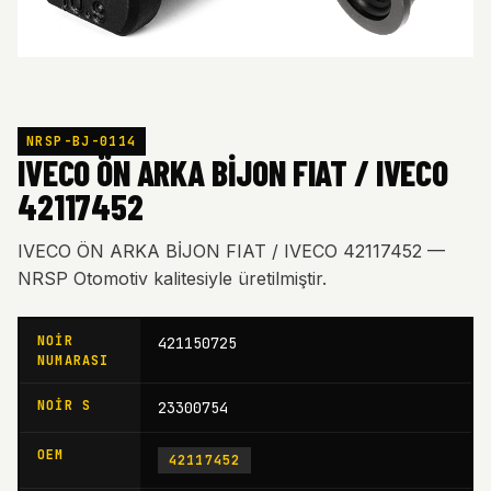
NRSP-BJ-0114
IVECO ÖN ARKA BİJON FIAT / IVECO
42117452
IVECO ÖN ARKA BİJON FIAT / IVECO 42117452 —
NRSP Otomotiv kalitesiyle üretilmiştir.
NOIR
421150725
NUMARASI
NOIR S
23300754
OEM
42117452