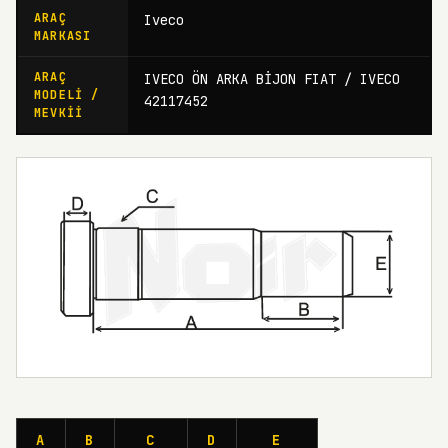
ARAÇ
Iveco
MARKASI
ARAÇ
IVECO ÖN ARKA BİJON FIAT / IVECO
MODELI /
42117452
MEVKII
A
B
C
D
E