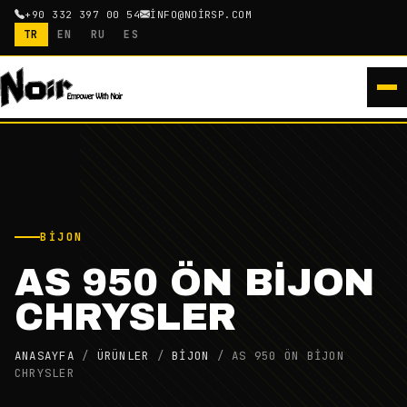
+90 332 397 00 54
INFO@NOIRSP.COM
TR
EN
RU
ES
BIJON
AS 950 ÖN BİJON
CHRYSLER
ANASAYFA
/
ÜRÜNLER
/
BIJON
/
AS 950 ÖN BİJON
CHRYSLER