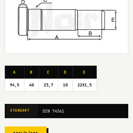
A
B
C
D
E
94,5
40
23,7
10
22X1,5
STANDART
DIN 74361