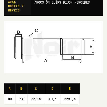
ARAÇ
AROCS ÖN ELİPS BİJON MERCEDES
MODELI /
MEVKII
A
B
C
D
E
80
54
22,15
10,5
22x1,5