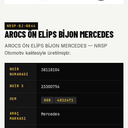
NRSP-BJ-0044
AROCS ÖN ELİPS BİJON MERCEDES
AROCS ÖN ELİPS BİJON MERCEDES — NRSP
Otomotiv kalitesiyle üretilmiştir.
NOIR
38118104
NUMARASI
NOIR S
23300754
OEM
000
4012471
ARAÇ
Mercedes
MARKASI