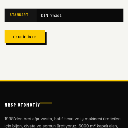
STANDART
DIN 74361
TEKLIF İSTE
NRSP OTOMOTİV
1998'den beri ağır vasıta, hafif ticari ve iş makinesi üreticileri
için bijon, civata ve somun üretiyoruz. 6000 m² kapalı alan,