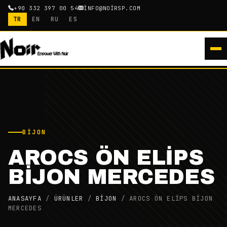
+90 332 397 00 54
INFO@NOIRSP.COM
TR
EN
RU
ES
BIJON
AROCS ÖN ELİPS
BİJON MERCEDES
ANASAYFA
/
ÜRÜNLER
/
BIJON
/
AROCS ÖN ELİPS BİJON
MERCEDES