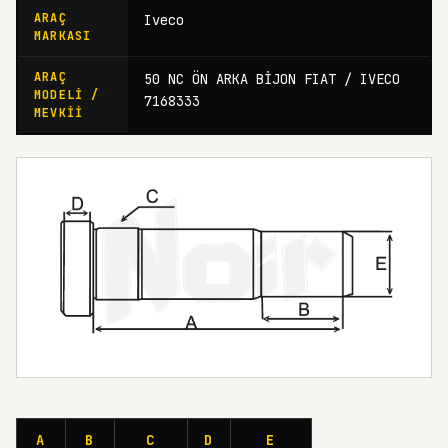
ARAÇ
Iveco
MARKASI
ARAÇ
50 NC ÖN ARKA BİJON FIAT / IVECO
MODELI /
7168333
MEVKII
A
B
C
D
E