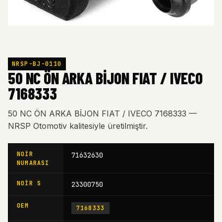
NRSP-BJ-0110
50 NC ÖN ARKA BİJON FIAT / IVECO
7168333
50 NC ÖN ARKA BİJON FIAT / IVECO 7168333 —
NRSP Otomotiv kalitesiyle üretilmiştir.
NOIR
71632630
NUMARASI
NOIR S
23300750
OEM
7168333