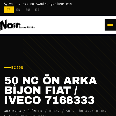
+90 332 397 00 54
INFO@NOIRSP.COM
TR
EN
RU
ES
BIJON
50 NC ÖN ARKA
BİJON FIAT /
IVECO 7168333
ANASAYFA
/
ÜRÜNLER
/
BIJON
/
50 NC ÖN ARKA BİJON