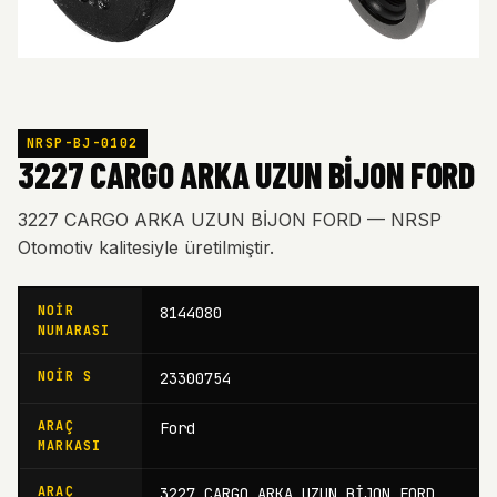
NRSP-BJ-0102
3227 CARGO ARKA UZUN BİJON FORD
3227 CARGO ARKA UZUN BİJON FORD — NRSP
Otomotiv kalitesiyle üretilmiştir.
NOIR
8144080
NUMARASI
NOIR S
23300754
ARAÇ
Ford
MARKASI
ARAÇ
3227 CARGO ARKA UZUN BİJON FORD