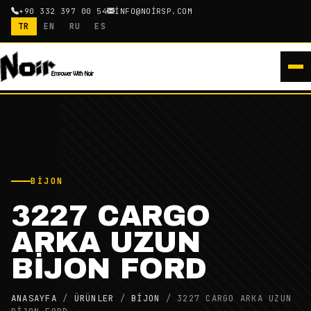
+90 332 397 00 54
INFO@NOIRSP.COM
TR
EN
RU
ES
BIJON
3227 CARGO
ARKA UZUN
BİJON FORD
ANASAYFA
/
ÜRÜNLER
/
BIJON
/
3227 CARGO ARKA UZUN