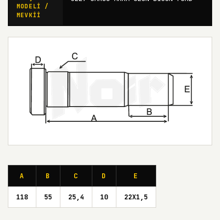
MODELI /
MEVKII
A
B
C
D
E
118
55
25,4
10
22X1,5