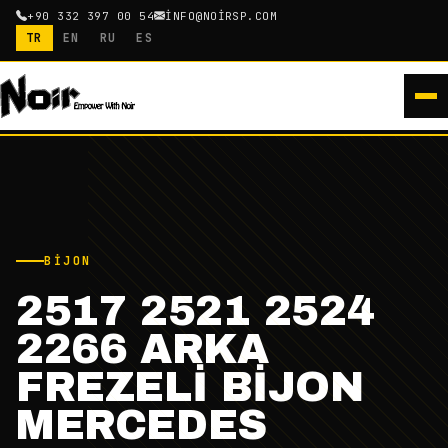
+90 332 397 00 54
INFO@NOIRSP.COM
TR
EN
RU
ES
BIJON
2517 2521 2524
2266 ARKA
FREZELİ BİJON
MERCEDES