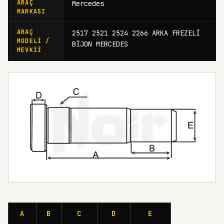
ARAÇ
Mercedes
MARKASI
ARAÇ
2517 2521 2524 2266 ARKA FREZELİ
MODELI /
BİJON MERCEDES
MEVKII
A
B
C
D
E