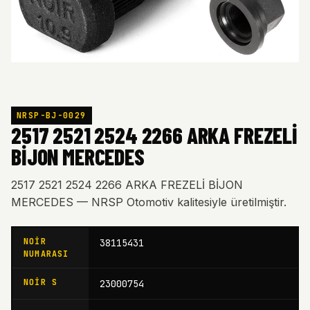
NRSP-BJ-0029
2517 2521 2524 2266 ARKA FREZELİ
BİJON MERCEDES
2517 2521 2524 2266 ARKA FREZELİ BİJON
MERCEDES — NRSP Otomotiv kalitesiyle üretilmiştir.
NOIR
38115431
NUMARASI
NOIR S
23000754