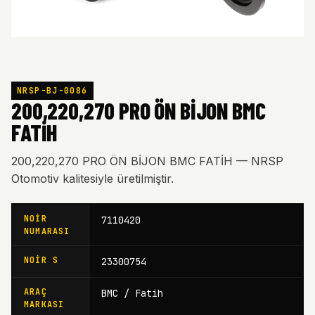
NRSP-BJ-0086
200,220,270 PRO ÖN BİJON BMC
FATİH
200,220,270 PRO ÖN BİJON BMC FATİH — NRSP
Otomotiv kalitesiyle üretilmiştir.
NOIR
7110420
NUMARASI
NOIR S
23300754
ARAÇ
BMC / Fatih
MARKASI