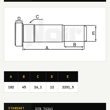
A
B
C
D
E
102
45
26,1
12
22X1,5
STANDART
DIN 74361