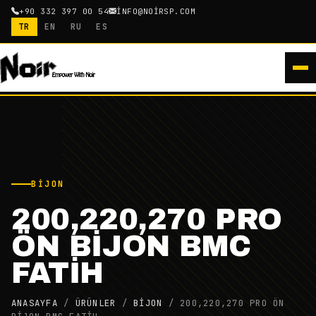
+90 332 397 00 54
INFO@NOIRSP.COM
TR
EN
RU
ES
BIJON
200,220,270 PRO
ÖN BİJON BMC
FATİH
ANASAYFA
/
ÜRÜNLER
/
BIJON
/
200,220,270 PRO ÖN