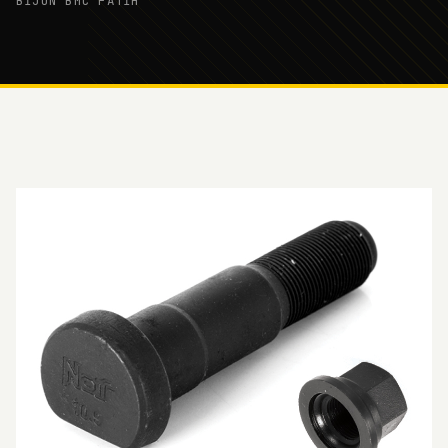
BİJON BMC FATİH