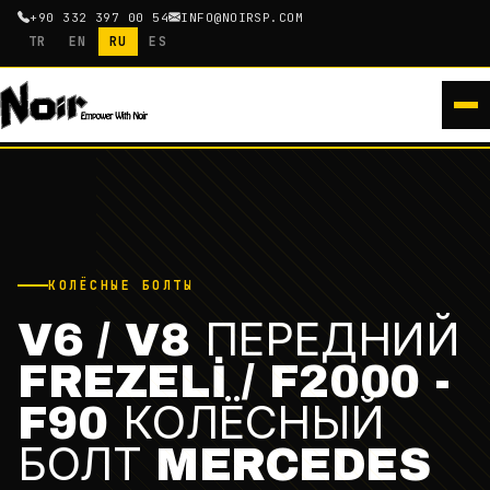
+90 332 397 00 54
INFO@NOIRSP.COM
TR
EN
RU
ES
КОЛЁСНЫЕ БОЛТЫ
V6 / V8 ПЕРЕДНИЙ
FREZELİ / F2000 -
F90 КОЛЁСНЫЙ
БОЛТ MERCEDES