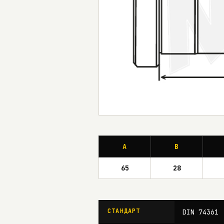
A
B
65
28
СТАНДАРТ
DIN 74361