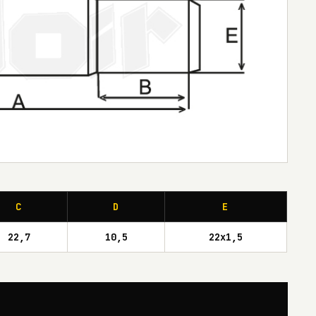
C
D
E
22,7
10,5
22x1,5