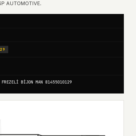
RSP AUTOMOTIVE.
129
 FREZELİ BİJON MAN 81455010129