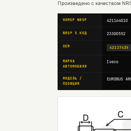
Произведено с качеством N
НОМЕР NRSP
421164010
NRSP S КОД
23300552
OEM
42117435
МАРКА
Iveco
АВТОМОБИЛЯ
МОДЕЛЬ /
EUROBUS AR
ПОЗИЦИЯ