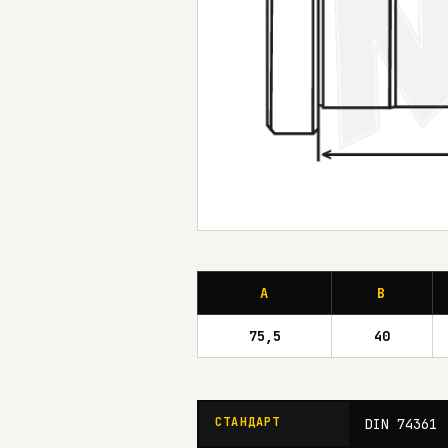
A
B
75,5
40
СТАНДАРТ
DIN 74361