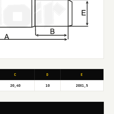
C
D
E
20,40
10
20X1,5