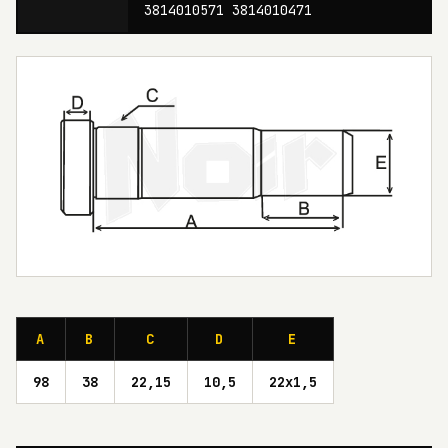
3814010571 3814010471
A
B
C
D
E
98
38
22,15
10,5
22x1,5