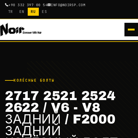
+90 332 397 00 54
INFO@NOIRSP.COM
TR
EN
RU
ES
КОЛЁСНЫЕ БОЛТЫ
2717 2521 2524
2622 / V6 - V8
ЗАДНИЙ / F2000
ЗАДНИЙ