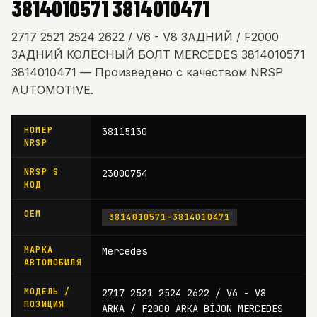
3814010571 3814010471
2717 2521 2524 2622 / V6 - V8 ЗАДНИЙ / F2000
ЗАДНИЙ КОЛЁСНЫЙ БОЛТ MERCEDES 3814010571
3814010471 — Произведено с качеством NRSP
AUTOMOTIVE.
НОМЕР
38115130
NRSP
NRSP S
23000754
КОД
OEM
3814010571-3814010471
МАРКА
Mercedes
АВТОМОБИЛЯ
МОДЕЛЬ /
2717 2521 2524 2622 / V6 - V8
ПОЗИЦИЯ
ARKA / F2000 ARKA BİJON MERCEDES