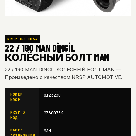
NRSP-BJ-0064
22 / 190 MAN DİNGİL
КОЛЁСНЫЙ БОЛТ MAN
22 / 190 MAN DİNGİL КОЛЁСНЫЙ БОЛТ MAN —
Произведено с качеством NRSP AUTOMOTIVE.
НОМЕР
8123230
NRSP
NRSP S
23300754
КОД
МАРКА
MAN
АВТОМОБИЛЯ