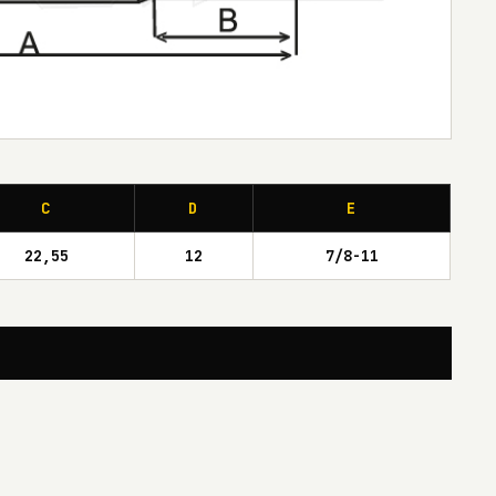
C
D
E
22,55
12
7/8-11