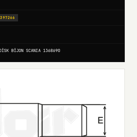
0397266
DİSK BİJON SCANIA 1368690