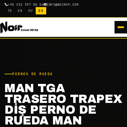
+90 332 397 00 54
INFO@NOIRSP.COM
TR
EN
RU
ES
PERNOS DE RUEDA
MAN TGA
TRASERO TRAPEX
DİŞ PERNO DE
RUEDA MAN