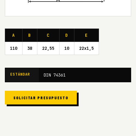
A
B
C
D
E
110
38
22,55
10
22x1,5
ESTÁNDAR
DIN 74361
SOLICITAR PRESUPUESTO