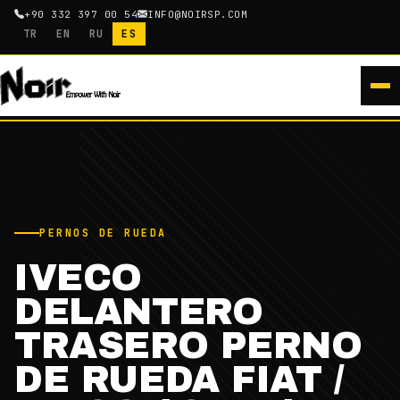
+90 332 397 00 54
INFO@NOIRSP.COM
TR
EN
RU
ES
PERNOS DE RUEDA
IVECO
DELANTERO
TRASERO PERNO
DE RUEDA FIAT /