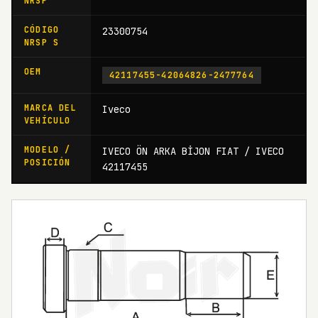
NRSP
CÓDIGO
23300754
NRSP S
OEM
42117455-42064826-2477764
MARCA DEL
Iveco
VEHÍCULO
MODELO /
IVECO ÖN ARKA BİJON FIAT / IVECO
POSICIÓN
42117455