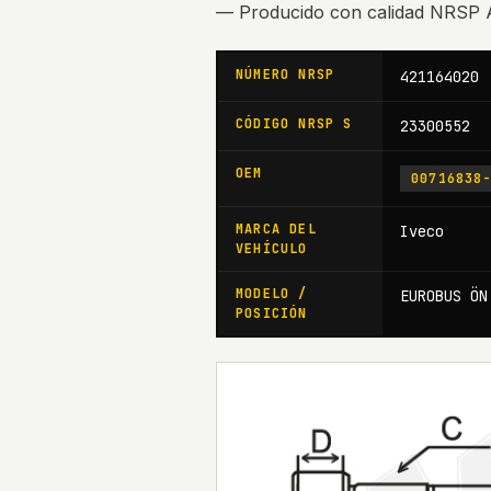
— Producido con calidad NRS
NÚMERO NRSP
421164020
CÓDIGO NRSP S
23300552
OEM
00716838
MARCA DEL
Iveco
VEHÍCULO
MODELO /
EUROBUS ÖN
POSICIÓN