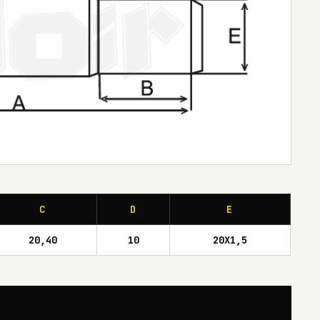
C
D
E
20,40
10
20X1,5