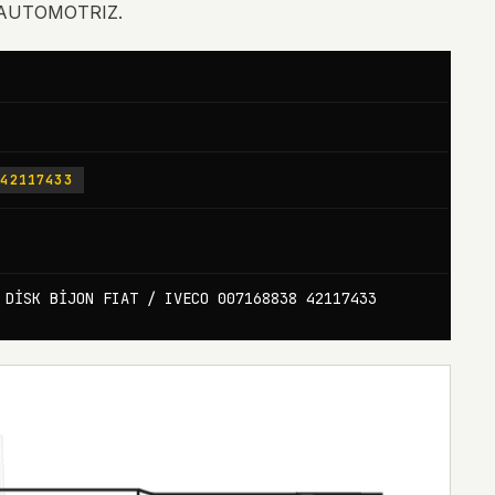
P AUTOMOTRIZ.
-42117433
 DİSK BİJON FIAT / IVECO 007168838 42117433