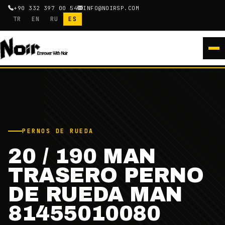
+90 332 397 00 54
INFO@NOIRSP.COM
TR
EN
RU
ES
PERNOS DE RUEDA
20 / 190 MAN
TRASERO PERNO
DE RUEDA MAN
81455010080