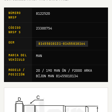
NÚMERO
8122520
NRSP
CÓDIGO
23300754
NRSP S
OEM
81455010131-81455010164
MARCA DEL
MAN
VEHÍCULO
MODELO /
20 / 190 MAN ÖN / F2000 ARKA
POSICIÓN
BİJON MAN 81455010134